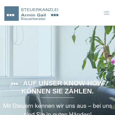
AUF UNSER KNOW-HOW
KÖNNEN SIE ZÄHLEN.
Mit Steuern kennen wir uns aus – bei uns
sind Sie in guten Händen!