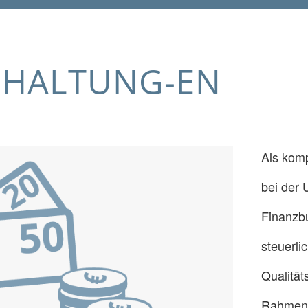
HHALTUNG-EN
Als komp
bei der 
Finanzbu
steuerli
Qualität
Rahmenb