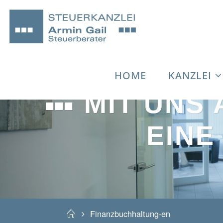
Skip
HOME
KANZLEI
MIT UNS 
to
EINE
content
Home
Finanzbuchhaltung-en