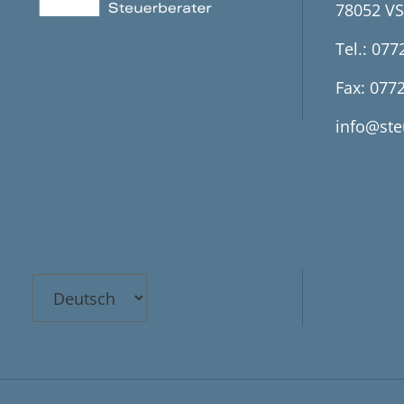
78052 VS
Tel.: 077
Fax: 077
info@ste
Choose
a
language