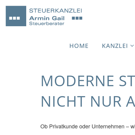
Skip
Home
Moderne Steuerberatung besteht nic
HOME
KANZLEI
to
MODERNE ST
content
NICHT NUR A
Ob Privatkunde oder Unternehmen – wi