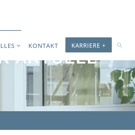
LLES
KONTAKT
Suc
KARRIERE +
ER AKTUELL